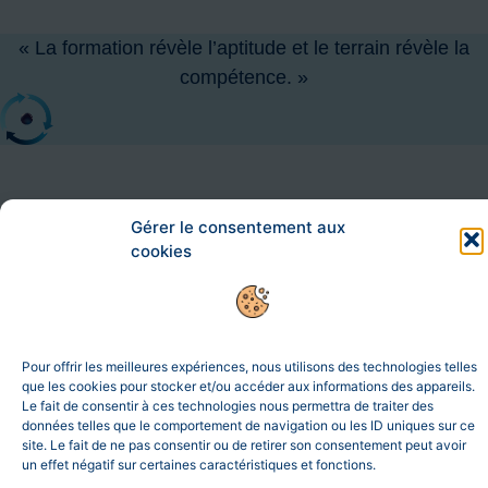
« La formation révèle l’aptitude et le terrain révèle la
compétence. »
Gérer le consentement aux
cookies
SND, c’est le logiciel de Gestion Électronique de Documents qui
simplifie votre organisation !
Pour offrir les meilleures expériences, nous utilisons des technologies telles
 → 
Retour au menu principal
que les cookies pour stocker et/ou accéder aux informations des appareils.
Le fait de consentir à ces technologies nous permettra de traiter des
→
Mentions légales
données telles que le comportement de navigation ou les ID uniques sur ce
site. Le fait de ne pas consentir ou de retirer son consentement peut avoir
un effet négatif sur certaines caractéristiques et fonctions.
01 85 78 07 01