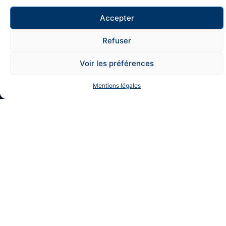
contact@snd.digital
Accepter
41 Avenue Théophile Gautier
76016 Paris
Refuser
1
Voir les préférences
NOS EXPERTISES
Mentions légales
Consulting
Business Process Management
Content Management
Gestion électronique documents
Diagnostics de performance
SUIVRE LES TENDANCES SND
Email
JE RESTE CONNECTÉ(E)