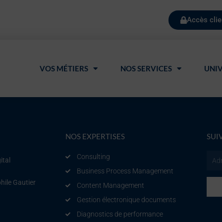
Accès clie
VOS MÉTIERS
NOS SERVICES
UNIV
NOS EXPERTISES
SUI
Consulting
Email
ital
Business Process Management
ile Gautier
Content Management
Gestion électronique documents
Diagnostics de performance