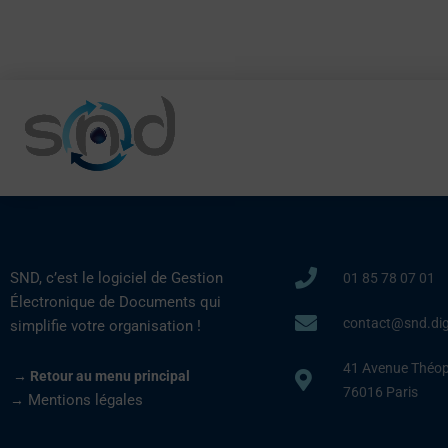
Aller
au
contenu
SND, c’est le logiciel de Gestion
01 85 78 07 01
Électronique de Documents qui
contact@snd.dig
simplifie votre organisation !
41 Avenue Théoph
 → 
Retour au menu principal
76016 Paris
Mentions légales
→