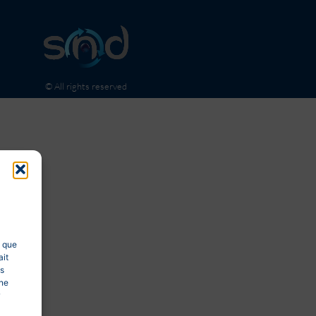
© All rights reserved
s que
ait
es
 ne