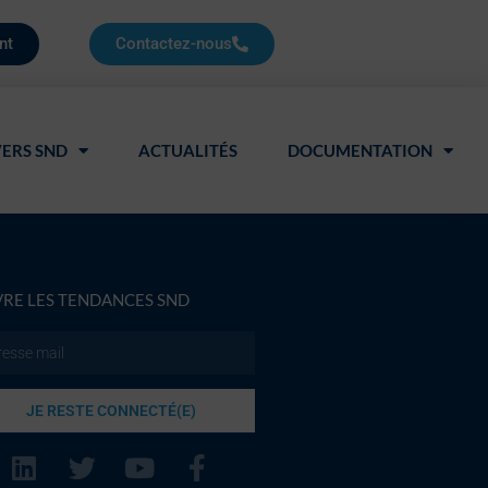
nt
Contactez-nous
ERS SND
ACTUALITÉS
DOCUMENTATION
VRE LES TENDANCES SND
JE RESTE CONNECTÉ(E)
L
T
Y
F