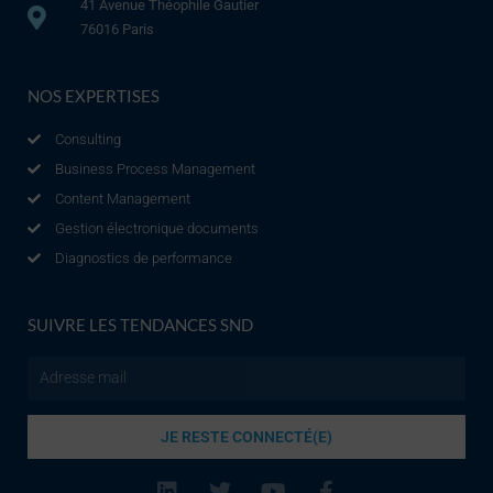
41 Avenue Théophile Gautier
76016 Paris
NOS EXPERTISES
Consulting
Business Process Management
Content Management
Gestion électronique documents
Diagnostics de performance
SUIVRE LES TENDANCES SND
Email
JE RESTE CONNECTÉ(E)
L
T
Y
F